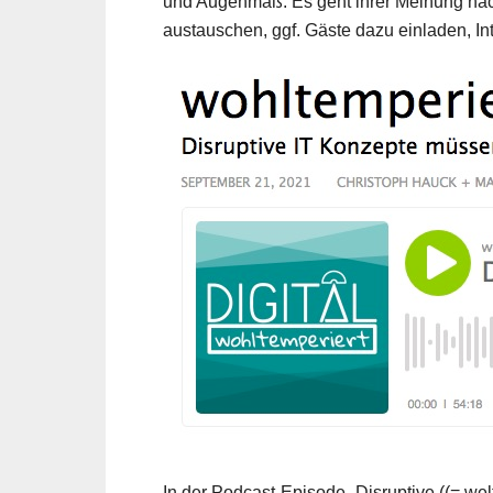
und Augenmaß. Es geht ihrer Meinung nach
austauschen, ggf. Gäste dazu einladen, In
In der Podcast-Episode „Disruptive ((= w