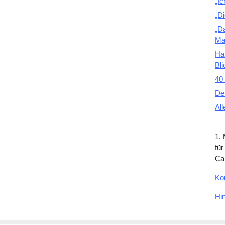
„Ic
„D
„D
Ma
Ha
Bli
40 
De
All
1.
für
Ca
Ko
Hi