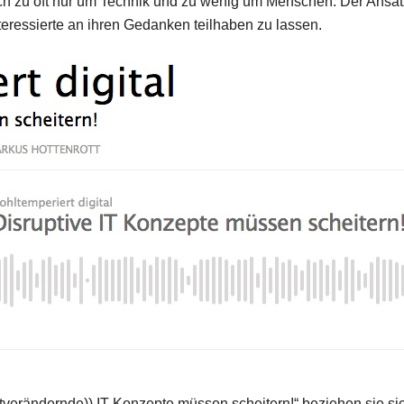
 zu oft nur um Technik und zu wenig um Menschen. Der Ansatz 
teressierte an ihren Gedanken teilhaben zu lassen.
eltverändernde)) IT Konzepte müssen scheitern!“ beziehen sie s