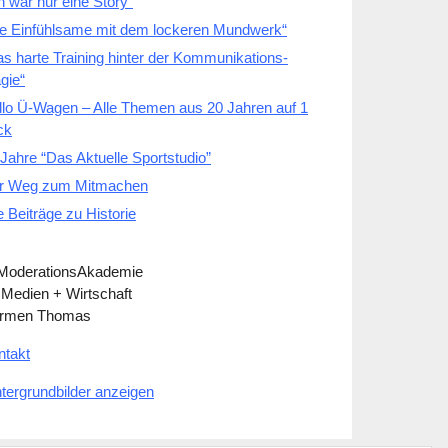
h war nur eine Story“
ie Einfühlsame mit dem lockeren Mundwerk“
as harte Training hinter der Kommunikations-
gie“
llo Ü-Wagen – Alle Themen aus 20 Jahren auf 1
ck
Jahre “Das Aktuelle Sportstudio”
r Weg zum Mitmachen
e Beiträge zu Historie
 ModerationsAkademie
 Medien + Wirtschaft
rmen Thomas
ntakt
ntergrundbilder anzeigen