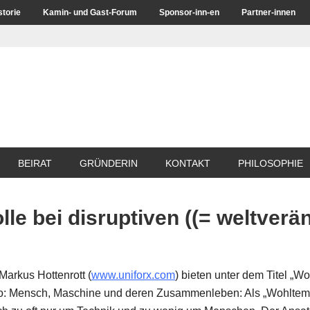
storie
Kamin- und Gast-Forum
Sponsor-inn-en
Partner-innen
BEIRAT
GRÜNDERIN
KONTAKT
PHILOSOPHIE
le bei disruptiven ((= weltverä
Markus Hottenrott (
www.uniforx.com
) bieten unter dem Titel „W
cto: Mensch, Maschine und deren Zusammenleben: Als „Wohltemper