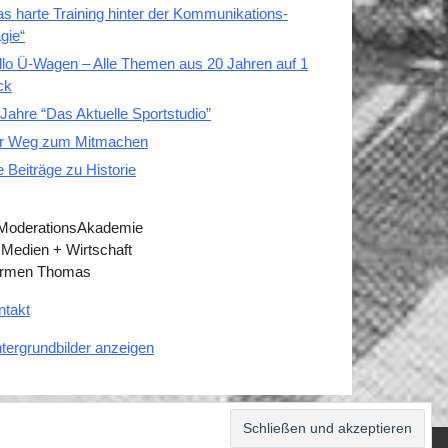
as harte Training hinter der Kommunikations-
gie“
llo Ü-Wagen – Alle Themen aus 20 Jahren auf 1
ck
Jahre “Das Aktuelle Sportstudio”
r Weg zum Mitmachen
e Beiträge zu Historie
 ModerationsAkademie
 Medien + Wirtschaft
rmen Thomas
ntakt
ntergrundbilder anzeigen