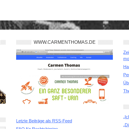
WWW.CARMENTHOMAS.DE
Zei
mo
Ha
Pe
Üb
Th
„Ic
Letzte Beiträge als RSS-Feed
„D
FAQ für Rechtshirnige