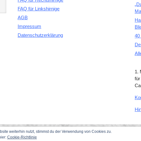
„D
FAQ für Linkshirnige
Ma
AGB
Ha
Impressum
Bli
Datenschutzerklärung
40 
De
All
1.
für
Ca
Ko
Hi
ite weiterhin nutzt, stimmst du der Verwendung von Cookies zu.
hier:
Cookie-Richtlinie