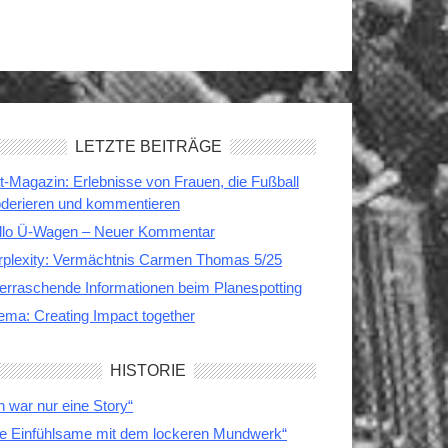
LETZTE BEITRÄGE
t-Magazin: Erlebnisse von Frauen, die Fußball
derieren und kommentieren
llo Ü-Wagen – Neuer Kommentar
rplexity: Vermächtnis Carmen Thomas 5/25
erraschende Informationen beim Planespotting
ema: Creating Impact together
HISTORIE
h war nur eine Story“
ie Einfühlsame mit dem lockeren Mundwerk“