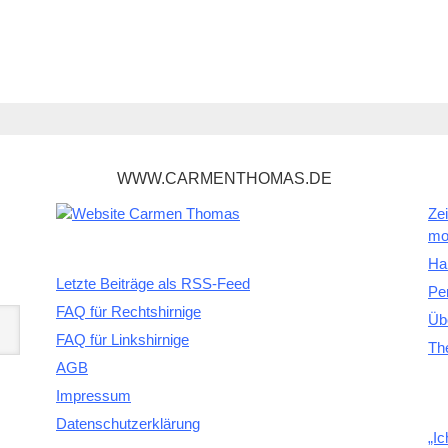
WWW.CARMENTHOMAS.DE
Zei
mo
Ha
Letzte Beiträge als RSS-Feed
Pe
FAQ für Rechtshirnige
Üb
FAQ für Linkshirnige
Th
AGB
Impressum
Datenschutzerklärung
„Ic