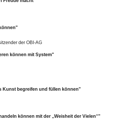
en Freude macht"
 können"
sitzender der OBI-AG
ieren können mit System"
s Kunst begreifen und füllen können"
rhandeln können mit der „Weisheit der Vielen“"