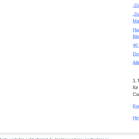
„D
„D
Ma
Ha
Bli
40 
De
All
1.
für
Ca
Ko
Hi