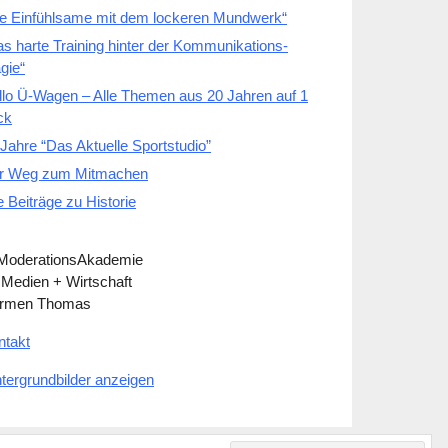
ie Einfühlsame mit dem lockeren Mundwerk“
as harte Training hinter der Kommunikations-
gie“
llo Ü-Wagen – Alle Themen aus 20 Jahren auf 1
ck
Jahre “Das Aktuelle Sportstudio”
r Weg zum Mitmachen
e Beiträge zu Historie
 ModerationsAkademie
 Medien + Wirtschaft
rmen Thomas
ntakt
ntergrundbilder anzeigen