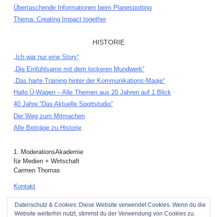
Überraschende Informationen beim Planespotting
Thema: Creating Impact together
HISTORIE
„Ich war nur eine Story“
„Die Einfühlsame mit dem lockeren Mundwerk“
„Das harte Training hinter der Kommunikations-Magie“
Hallo Ü-Wagen – Alle Themen aus 20 Jahren auf 1 Blick
40 Jahre “Das Aktuelle Sportstudio”
Der Weg zum Mitmachen
Alle Beiträge zu Historie
1. ModerationsAkademie
für Medien + Wirtschaft
Carmen Thomas
Kontakt
Hintergrundbilder anzeigen
Datenschutz & Cookies: Diese Website verwendet Cookies. Wenn du die
Website weiterhin nutzt, stimmst du der Verwendung von Cookies zu.