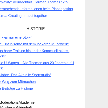
rplexity: Vermächtnis Carmen Thomas 5/25
erraschende Informationen beim Planespotting
ema: Creating Impact together
HISTORIE
h war nur eine Story“
ie Einfühlsame mit dem lockeren Mundwerk“
as harte Training hinter der Kommunikations-
gie“
llo Ü-Wagen – Alle Themen aus 20 Jahren auf 1
ck
Jahre “Das Aktuelle Sportstudio”
r Weg zum Mitmachen
e Beiträge zu Historie
 ModerationsAkademie
 Medien + Wirtschaft