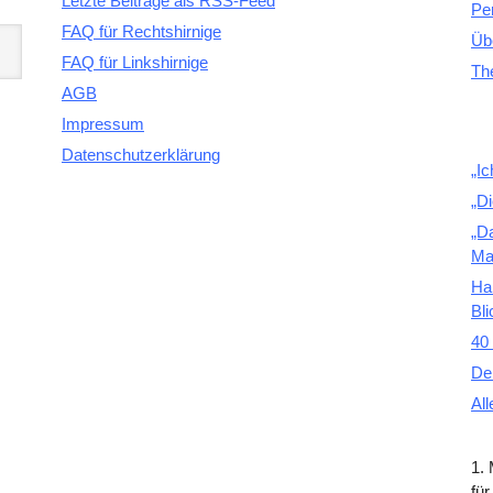
Letzte Beiträge als RSS-Feed
Pe
FAQ für Rechtshirnige
Üb
FAQ für Linkshirnige
Th
AGB
Impressum
Datenschutzerklärung
„Ic
„D
„D
Ma
Ha
Bli
40 
De
All
1.
für