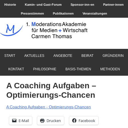
Historie
Kamin- und Gast-Forum
Sponsor-inn-en
Partner-innen
Pressestimmen
Publikationen
Veranstaltungen
START
AKTUELLES
ANGEBOTE
BEIRAT
GRÜNDERIN
KONTAKT
PHILOSOPHIE
BASIS-THEMEN
METHODEN
A Coaching Aufgaben –
Optimierungs-Chancen
A Coaching Aufgaben - Optimierungs-Chancen
E-Mail
Drucken
Facebook