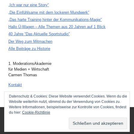
„Ich war nur eine Story“
„Die Einfühlsame mit dem lockeren Mundwerk“
„Das harte Training hinter der Kommunikations-Magie“
Hallo Ü-Wagen – Alle Themen aus 20 Jahren auf 1 Blick
40 Jahre “Das Aktuelle Sportstudio”
Der Weg zum Mitmachen
Alle Beiträge zu Historie
1. ModerationsAkademie
für Medien + Wirtschaft
Carmen Thomas
Kontakt
Hintergrundbilder anzeigen
Datenschutz & Cookies: Diese Website verwendet Cookies. Wenn du die
Website weiterhin nutzt, stimmst du der Verwendung von Cookies zu.
Weitere Informationen, beispielsweise zur Kontrolle von Cookies, findest
du hier:
Cookie-Richtlinie
Copyright © 2026 ·
www.moderationsakademie.de
· Realisierung:
hp
Nach oben