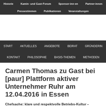
Historie
Kamin- und Gast-Forum
Sponsor-inn-en
Partner-innen
Pressestimmen
Publikationen
Veranstaltungen
START
AKTUELLES
ANGEBOTE
BEIRAT
GRÜNDERIN
KONTAKT
PHILOSOPHIE
BASIS-THEMEN
METHODEN
Carmen Thomas zu Gast bei
[paur] Plattform aktiver
Unternehmer Ruhr am
12.04.2016 in Essen
Chefsache: klare und respektvolle Betriebs-Kultur –