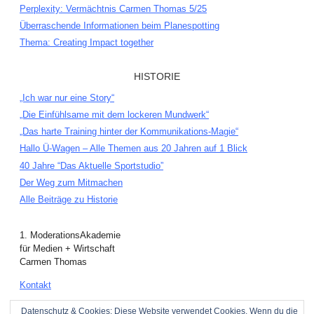
Perplexity: Vermächtnis Carmen Thomas 5/25
Überraschende Informationen beim Planespotting
Thema: Creating Impact together
HISTORIE
„Ich war nur eine Story“
„Die Einfühlsame mit dem lockeren Mundwerk“
„Das harte Training hinter der Kommunikations-Magie“
Hallo Ü-Wagen – Alle Themen aus 20 Jahren auf 1 Blick
40 Jahre “Das Aktuelle Sportstudio”
Der Weg zum Mitmachen
Alle Beiträge zu Historie
1. ModerationsAkademie
für Medien + Wirtschaft
Carmen Thomas
Kontakt
Hintergrundbilder anzeigen
Datenschutz & Cookies: Diese Website verwendet Cookies. Wenn du die