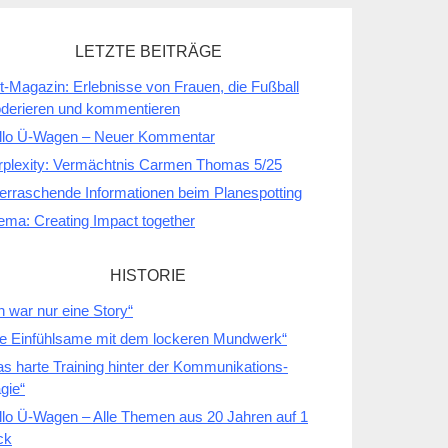
LETZTE BEITRÄGE
t-Magazin: Erlebnisse von Frauen, die Fußball
derieren und kommentieren
llo Ü-Wagen – Neuer Kommentar
rplexity: Vermächtnis Carmen Thomas 5/25
erraschende Informationen beim Planespotting
ema: Creating Impact together
HISTORIE
h war nur eine Story“
ie Einfühlsame mit dem lockeren Mundwerk“
as harte Training hinter der Kommunikations-
gie“
llo Ü-Wagen – Alle Themen aus 20 Jahren auf 1
ck