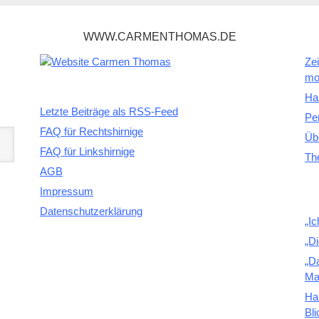
WWW.CARMENTHOMAS.DE
Zei
mo
Ha
Letzte Beiträge als RSS-Feed
Pe
FAQ für Rechtshirnige
Üb
FAQ für Linkshirnige
Th
AGB
Impressum
Datenschutzerklärung
„Ic
„D
„D
Ma
Ha
Bli