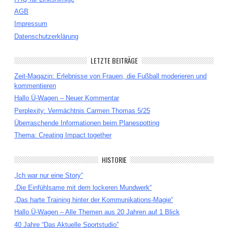
AGB
Impressum
Datenschutzerklärung
LETZTE BEITRÄGE
Zeit-Magazin: Erlebnisse von Frauen, die Fußball moderieren und
kommentieren
Hallo Ü-Wagen – Neuer Kommentar
Perplexity: Vermächtnis Carmen Thomas 5/25
Überraschende Informationen beim Planespotting
Thema: Creating Impact together
HISTORIE
„Ich war nur eine Story“
„Die Einfühlsame mit dem lockeren Mundwerk“
„Das harte Training hinter der Kommunikations-Magie“
Hallo Ü-Wagen – Alle Themen aus 20 Jahren auf 1 Blick
40 Jahre “Das Aktuelle Sportstudio”