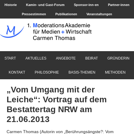
Historie
Kamin- und Gast-Forum
Sponsor-inn-en
Partner-innen
Pressestimmen
Publikationen
Veranstaltungen
START
AKTUELLES
ANGEBOTE
BEIRAT
GRÜNDERIN
KONTAKT
PHILOSOPHIE
BASIS-THEMEN
METHODEN
„Vom Umgang mit der
Leiche“: Vortrag auf dem
Bestattertag NRW am
21.06.2013
Carmen Thomas (Autorin von „Berührungsängste?: Vom